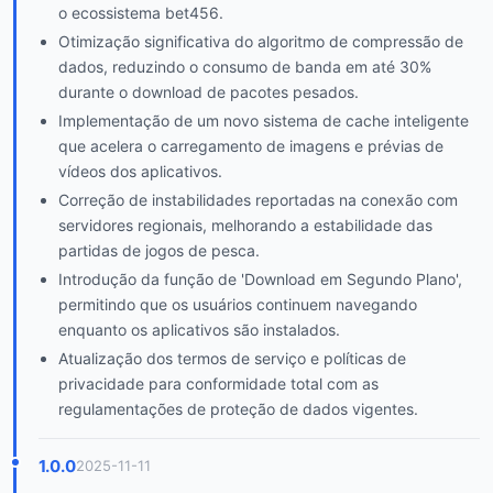
o ecossistema bet456.
Otimização significativa do algoritmo de compressão de
dados, reduzindo o consumo de banda em até 30%
durante o download de pacotes pesados.
Implementação de um novo sistema de cache inteligente
que acelera o carregamento de imagens e prévias de
vídeos dos aplicativos.
Correção de instabilidades reportadas na conexão com
servidores regionais, melhorando a estabilidade das
partidas de jogos de pesca.
Introdução da função de 'Download em Segundo Plano',
permitindo que os usuários continuem navegando
enquanto os aplicativos são instalados.
Atualização dos termos de serviço e políticas de
privacidade para conformidade total com as
regulamentações de proteção de dados vigentes.
1.0.0
2025-11-11