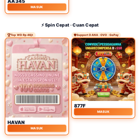
AA345
MASUK
⚡ Spin Cepat · Cuan Cepat
🏆
Top WD Rp 46jt
🛡️
Support DANA · OVO · GoPay
877F
MASUK
HAVAN
MASUK