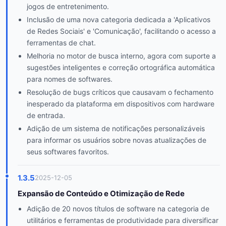
jogos de entretenimento.
Inclusão de uma nova categoria dedicada a 'Aplicativos
de Redes Sociais' e 'Comunicação', facilitando o acesso a
ferramentas de chat.
Melhoria no motor de busca interno, agora com suporte a
sugestões inteligentes e correção ortográfica automática
para nomes de softwares.
Resolução de bugs críticos que causavam o fechamento
inesperado da plataforma em dispositivos com hardware
de entrada.
Adição de um sistema de notificações personalizáveis
para informar os usuários sobre novas atualizações de
seus softwares favoritos.
1.3.5
2025-12-05
Expansão de Conteúdo e Otimização de Rede
Adição de 20 novos títulos de software na categoria de
utilitários e ferramentas de produtividade para diversificar