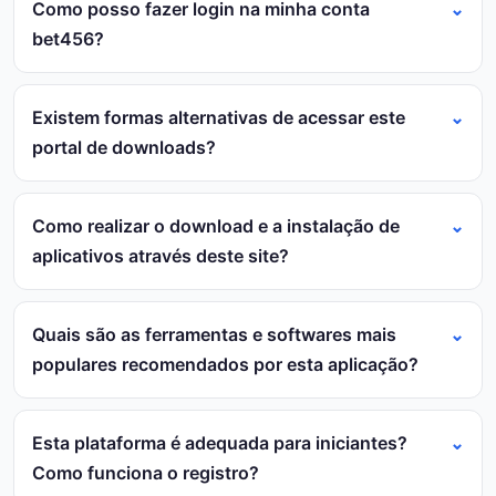
Como posso fazer login na minha conta
bet456?
Existem formas alternativas de acessar este
portal de downloads?
Como realizar o download e a instalação de
aplicativos através deste site?
Quais são as ferramentas e softwares mais
populares recomendados por esta aplicação?
Esta plataforma é adequada para iniciantes?
Como funciona o registro?