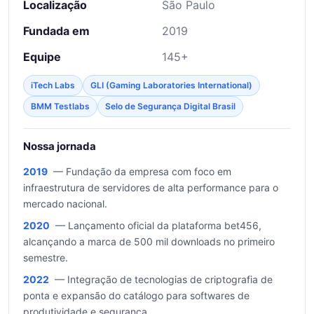
Localização
São Paulo
Fundada em
2019
Equipe
145+
iTech Labs
GLI (Gaming Laboratories International)
BMM Testlabs
Selo de Segurança Digital Brasil
Nossa jornada
2019
— Fundação da empresa com foco em
infraestrutura de servidores de alta performance para o
mercado nacional.
2020
— Lançamento oficial da plataforma bet456,
alcançando a marca de 500 mil downloads no primeiro
semestre.
2022
— Integração de tecnologias de criptografia de
ponta e expansão do catálogo para softwares de
produtividade e segurança.