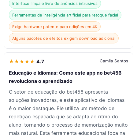
Interface limpa e livre de anúncios intrusivos
Ferramentas de inteligência artificial para retoque facial
Exige hardware potente para edições em 4K
Alguns pacotes de efeitos exigem download adicional
★
★
★
★
★
4.7
Camila Santos
Educação e Idiomas: Como este app no bet456
revoluciona o aprendizado
O setor de educação do bet456 apresenta
soluções inovadoras, e este aplicativo de idiomas
é o maior destaque. Ele utiliza um método de
repetição espaçada que se adapta ao ritmo do
aluno, tornando o processo de memorização muito
mais natural. Esta ferramenta educacional foca na