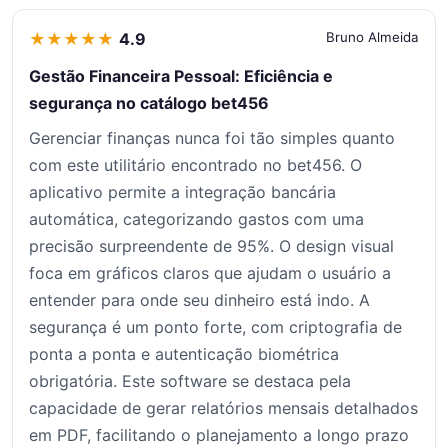
★
★
★
★
★
4.9
Bruno Almeida
Gestão Financeira Pessoal: Eficiência e
segurança no catálogo bet456
Gerenciar finanças nunca foi tão simples quanto
com este utilitário encontrado no bet456. O
aplicativo permite a integração bancária
automática, categorizando gastos com uma
precisão surpreendente de 95%. O design visual
foca em gráficos claros que ajudam o usuário a
entender para onde seu dinheiro está indo. A
segurança é um ponto forte, com criptografia de
ponta a ponta e autenticação biométrica
obrigatória. Este software se destaca pela
capacidade de gerar relatórios mensais detalhados
em PDF, facilitando o planejamento a longo prazo