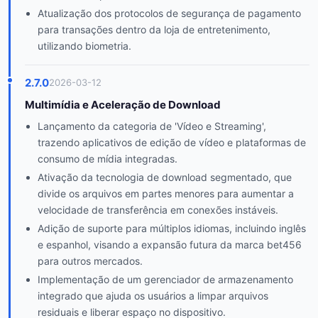
Atualização dos protocolos de segurança de pagamento
para transações dentro da loja de entretenimento,
utilizando biometria.
2.7.0
2026-03-12
Multimídia e Aceleração de Download
Lançamento da categoria de 'Vídeo e Streaming',
trazendo aplicativos de edição de vídeo e plataformas de
consumo de mídia integradas.
Ativação da tecnologia de download segmentado, que
divide os arquivos em partes menores para aumentar a
velocidade de transferência em conexões instáveis.
Adição de suporte para múltiplos idiomas, incluindo inglês
e espanhol, visando a expansão futura da marca bet456
para outros mercados.
Implementação de um gerenciador de armazenamento
integrado que ajuda os usuários a limpar arquivos
residuais e liberar espaço no dispositivo.