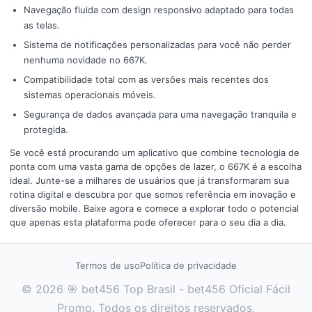
Navegação fluida com design responsivo adaptado para todas
as telas.
Sistema de notificações personalizadas para você não perder
nenhuma novidade no 667K.
Compatibilidade total com as versões mais recentes dos
sistemas operacionais móveis.
Segurança de dados avançada para uma navegação tranquila e
protegida.
Se você está procurando um aplicativo que combine tecnologia de
ponta com uma vasta gama de opções de lazer, o 667K é a escolha
ideal. Junte-se a milhares de usuários que já transformaram sua
rotina digital e descubra por que somos referência em inovação e
diversão mobile. Baixe agora e comece a explorar todo o potencial
que apenas esta plataforma pode oferecer para o seu dia a dia.
Termos de uso
Política de privacidade
© 2026 🎯 bet456 Top Brasil - bet456 Oficial Fácil
Promo. Todos os direitos reservados.