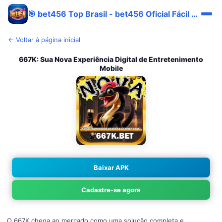
🎯 bet456 Top Brasil - bet456 Oficial Fácil Promo
← Voltar à página inicial
667K: Sua Nova Experiência Digital de Entretenimento
Mobile
Baixar APK
Cadastre-se agora
O 667K chega ao mercado como uma solução completa e