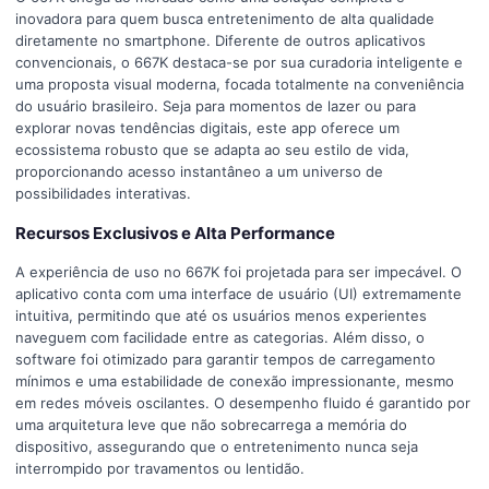
inovadora para quem busca entretenimento de alta qualidade
diretamente no smartphone. Diferente de outros aplicativos
convencionais, o 667K destaca-se por sua curadoria inteligente e
uma proposta visual moderna, focada totalmente na conveniência
do usuário brasileiro. Seja para momentos de lazer ou para
explorar novas tendências digitais, este app oferece um
ecossistema robusto que se adapta ao seu estilo de vida,
proporcionando acesso instantâneo a um universo de
possibilidades interativas.
Recursos Exclusivos e Alta Performance
A experiência de uso no 667K foi projetada para ser impecável. O
aplicativo conta com uma interface de usuário (UI) extremamente
intuitiva, permitindo que até os usuários menos experientes
naveguem com facilidade entre as categorias. Além disso, o
software foi otimizado para garantir tempos de carregamento
mínimos e uma estabilidade de conexão impressionante, mesmo
em redes móveis oscilantes. O desempenho fluido é garantido por
uma arquitetura leve que não sobrecarrega a memória do
dispositivo, assegurando que o entretenimento nunca seja
interrompido por travamentos ou lentidão.