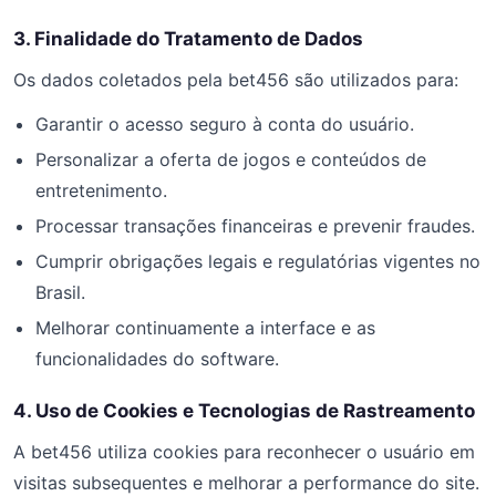
3. Finalidade do Tratamento de Dados
Os dados coletados pela bet456 são utilizados para:
Garantir o acesso seguro à conta do usuário.
Personalizar a oferta de jogos e conteúdos de
entretenimento.
Processar transações financeiras e prevenir fraudes.
Cumprir obrigações legais e regulatórias vigentes no
Brasil.
Melhorar continuamente a interface e as
funcionalidades do software.
4. Uso de Cookies e Tecnologias de Rastreamento
A bet456 utiliza cookies para reconhecer o usuário em
visitas subsequentes e melhorar a performance do site.