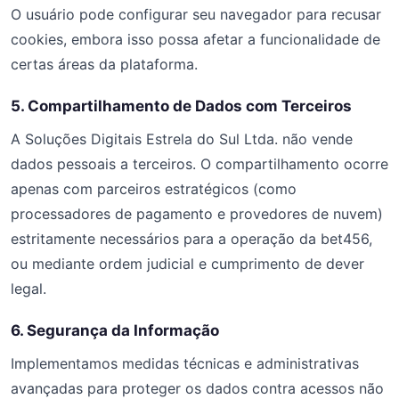
O usuário pode configurar seu navegador para recusar
cookies, embora isso possa afetar a funcionalidade de
certas áreas da plataforma.
5. Compartilhamento de Dados com Terceiros
A Soluções Digitais Estrela do Sul Ltda. não vende
dados pessoais a terceiros. O compartilhamento ocorre
apenas com parceiros estratégicos (como
processadores de pagamento e provedores de nuvem)
estritamente necessários para a operação da bet456,
ou mediante ordem judicial e cumprimento de dever
legal.
6. Segurança da Informação
Implementamos medidas técnicas e administrativas
avançadas para proteger os dados contra acessos não