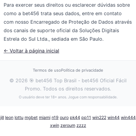
Para exercer seus direitos ou esclarecer dúvidas sobre
como a bet456 trata seus dados, entre em contato
com nosso Encarregado de Proteção de Dados através
dos canais de suporte oficial da Soluções Digitais
Estrela do Sul Ltda., sediada em São Paulo.
← Voltar à página inicial
Termos de uso
Política de privacidade
© 2026 🎯 bet456 Top Brasil - bet456 Oficial Fácil
Promo. Todos os direitos reservados.
O usuário deve ter 18+ anos. Jogue com responsabilidade.
jill
leon
lottu
mgbet
miami
n19
ouro
pk44
pp11
win222
win44
win444
xwin
zeroum
zzzz