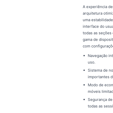
A experiência de
arquitetura otim
uma estabilidade
interface do usu
todas as seções
gama de disposi
com configuraçõ
Navegação int
uso.
Sistema de no
importantes 
Modo de econ
móveis limita
Segurança de 
todas as sess