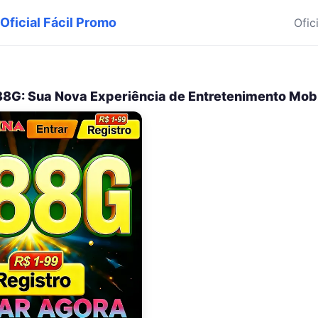
Oficial Fácil Promo
Ofic
8G: Sua Nova Experiência de Entretenimento Mob