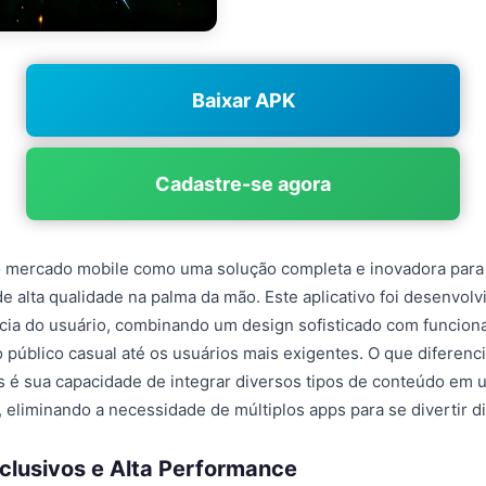
Baixar APK
Cadastre-se agora
 mercado mobile como uma solução completa e inovadora par
e alta qualidade na palma da mão. Este aplicativo foi desenvol
ncia do usuário, combinando um design sofisticado com funcion
público casual até os usuários mais exigentes. O que diferenc
os é sua capacidade de integrar diversos tipos de conteúdo em 
a, eliminando a necessidade de múltiplos apps para se divertir d
clusivos e Alta Performance