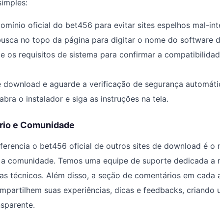
simples:
mínio oficial do bet456 para evitar sites espelhos mal-in
 busca no topo da página para digitar o nome do software 
 e os requisitos de sistema para confirmar a compatibilid
e download e aguarde a verificação de segurança automáti
bra o instalador e siga as instruções na tela.
rio e Comunidade
ferencia o bet456 oficial de outros sites de download é o
 comunidade. Temos uma equipe de suporte dedicada a 
as técnicos. Além disso, a seção de comentários em cada a
mpartilhem suas experiências, dicas e feedbacks, criando
nsparente.