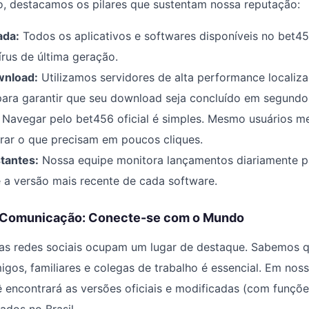
o, destacamos os pilares que sustentam nossa reputação:
ada:
Todos os aplicativos e softwares disponíveis no bet4
írus de última geração.
wnload:
Utilizamos servidores de alta performance localiz
para garantir que seu download seja concluído em segundo
Navegar pelo bet456 oficial é simples. Mesmo usuários m
ar o que precisam em poucos cliques.
tantes:
Nossa equipe monitora lançamentos diariamente pa
 a versão mais recente de cada software.
e Comunicação: Conecte-se com o Mundo
, as redes sociais ocupam um lugar de destaque. Sabemos 
os, familiares e colegas de trabalho é essencial. Em noss
encontrará as versões oficiais e modificadas (com funçõe