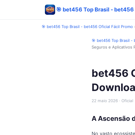
🎯 bet456 Top Brasil - bet456 
🎯 bet456 Top Brasil - bet456 Oficial Fácil Promo
🎯 bet456 Top Brasil - 
Seguros e Aplicativos
bet456 O
Downloa
22 maio 2026
· Oficial
A Ascensão d
No vasto ecossiste