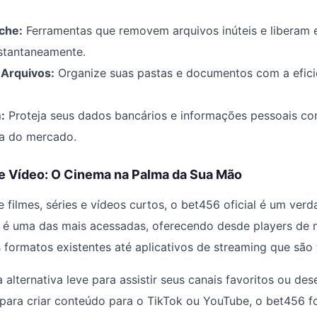
che:
Ferramentas que removem arquivos inúteis e liberam
stantaneamente.
 Arquivos:
Organize suas pastas e documentos com a efici
:
Proteja seus dados bancários e informações pessoais co
ça do mercado.
e Vídeo: O Cinema na Palma da Sua Mão
 filmes, séries e vídeos curtos, o bet456 oficial é um verd
o é uma das mais acessadas, oferecendo desde players de 
formatos existentes até aplicativos de streaming que são 
alternativa leve para assistir seus canais favoritos ou dese
para criar conteúdo para o TikTok ou YouTube, o bet456 f