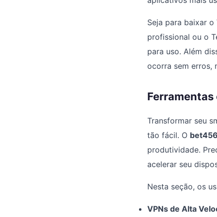
aplicativos mais us
Seja para baixar 
profissional ou o 
para uso. Além dis
ocorra sem erros,
Ferramentas e
Transformar seu s
tão fácil. O
bet456 
produtividade. Pre
acelerar seu dispo
Nesta seção, os us
VPNs de Alta Velo